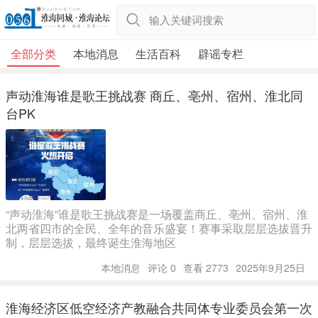
输入关键词搜索
全部分类
本地消息
生活百科
辟谣专栏
声动淮海谁是歌王挑战赛 商丘、亳州、宿州、淮北同
台PK
“声动淮海”谁是歌王挑战赛是一场覆盖商丘、亳州、宿州、淮
北两省四市的全民、全年的音乐盛宴！赛事采取层层选拔晋升
制，层层选拔，最终诞生淮海地区
本地消息
评论 0
查看 2773
2025年9月25日
淮海经济区低空经济产教融合共同体专业委员会第一次