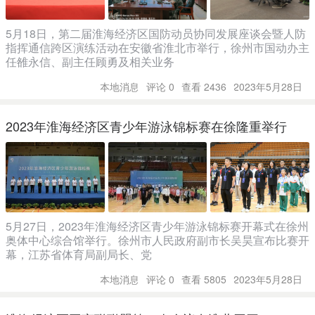
5月18日，第二届淮海经济区国防动员协同发展座谈会暨人防
指挥通信跨区演练活动在安徽省淮北市举行，徐州市国动办主
任雒永信、副主任顾勇及相关业务
本地消息
评论 0
查看 2436
2023年5月28日
2023年淮海经济区青少年游泳锦标赛在徐隆重举行
5月27日，2023年淮海经济区青少年游泳锦标赛开幕式在徐州
奥体中心综合馆举行。徐州市人民政府副市长吴昊宣布比赛开
幕，江苏省体育局副局长、党
本地消息
评论 0
查看 5805
2023年5月28日