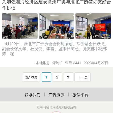
为加强淮海经济区建设徐州广协与淮北广协签订友好合
作协议
4月22日，淮北市广告协会会长胡振勤、常务副会长聂飞、
副会长张文华、杜灵侠、李雷、监事长陈超、党支部书记韩
涛、秘
本地消息
评论 0
查看 2441
2023年4月27日
第1/3页
1
2
3
下一页
联系我们
广告服务
微信平台
淮海同城 淮海论坛
©版权所有