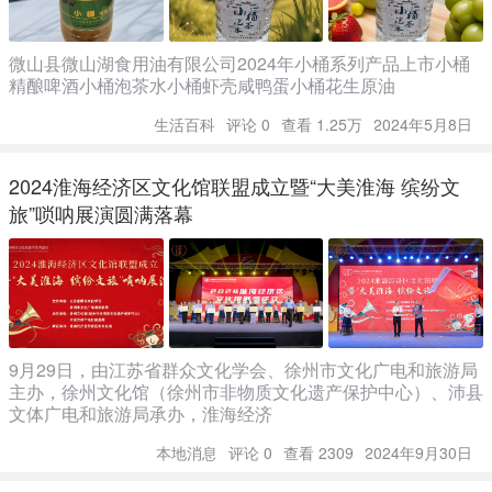
微山县微山湖食用油有限公司2024年小桶系列产品上市小桶
精酿啤酒小桶泡茶水小桶虾壳咸鸭蛋小桶花生原油
生活百科
评论 0
查看 1.25万
2024年5月8日
2024淮海经济区文化馆联盟成立暨“大美淮海 缤纷文
旅”唢呐展演圆满落幕
9月29日，由江苏省群众文化学会、徐州市文化广电和旅游局
主办，徐州文化馆（徐州市非物质文化遗产保护中心）、沛县
文体广电和旅游局承办，淮海经济
本地消息
评论 0
查看 2309
2024年9月30日