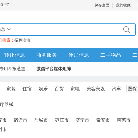
保存桌面
我的收藏
信息
门搜索：
招聘
淮海
转让信息
商务服务
便民信息
二手物品
二
专用举报通道
微信平台媒体矩阵
家装
住宿
娱乐
百货
家电
美容美发
汽车
医保
疗器械
安市
宿迁市
盐城市
枣庄市
济宁市
泰安市
莱芜市
州市