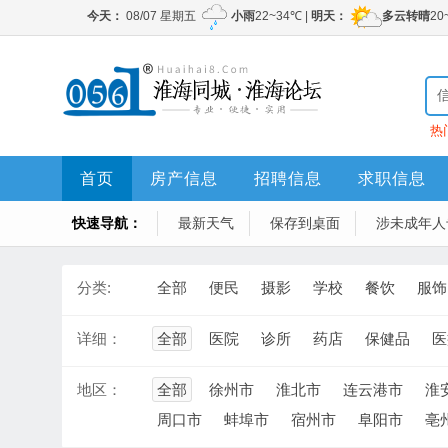
热
首页
房产信息
招聘信息
求职信息
快速导航：
最新天气
保存到桌面
涉未成年人
分类:
全部
便民
摄影
学校
餐饮
服饰
详细：
全部
医院
诊所
药店
保健品
医
地区：
全部
徐州市
淮北市
连云港市
淮
周口市
蚌埠市
宿州市
阜阳市
亳