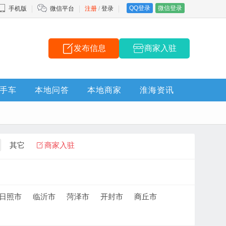
QQ登录
微信登录
手机版
微信平台
注册
/
登录
发布信息
商家入驻
手车
本地问答
本地商家
淮海资讯
其它
商家入驻
日照市
临沂市
菏泽市
开封市
商丘市