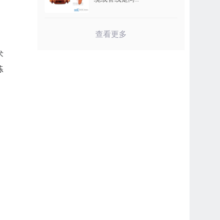
查看更多
术
练
、