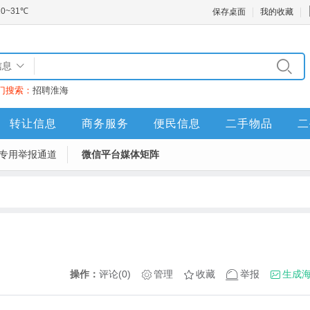
保存桌面
我的收藏
信息
门搜索：
招聘
淮海
转让信息
商务服务
便民信息
二手物品
二
专用举报通道
微信平台媒体矩阵
操作：
评论(0)
管理
收藏
举报
生成