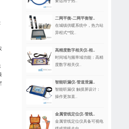
要适用于热..
二网平衡-二网平衡智..
量
在城镇供暖系统中，热力站
异程式**院..
，
仅
高精度数字相关仪-相..
时间域与频率域功能：高精
度数字相关仪..
法
最
智能听漏仪-管道泄漏..
空
智能听漏仪 触摸屏设计：
操作更加直..
金属管线定位仪-管线..
金属管线定位仪具备可视电
缆或管线走向..