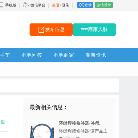
QQ登录
微信登录
手机版
微信平台
注册
/
登录
发布信息
商家入驻
手车
本地问答
本地商家
淮海资讯
最新相关信息：
海报
环缝焊接修补器-补偿..
环缝焊接修补器 该产品主