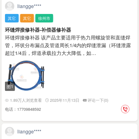
liangge****
其它
其它
徐州市
环缝焊接修补器-补偿器修补器
环缝焊接修补器 该产品主要适用于热力用螺旋管和直缝焊
管，环状分布漏点及管道周长1/4内的焊缝泄漏（环缝泄露
超过1/4后，焊道承载拉力大大降低，如…
图1
1.89万人浏览查看
2025年11月13日
评论一下(0)
电话：17709848592
liangge****