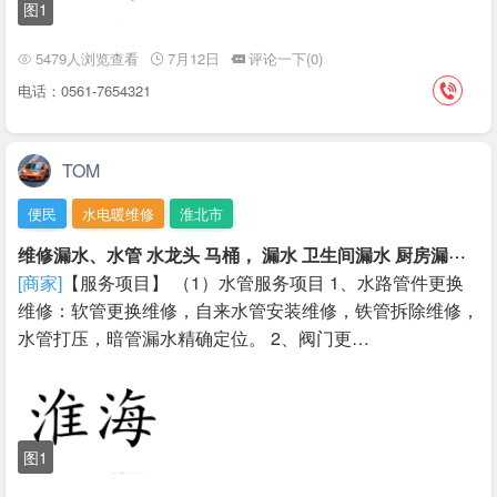
图1
5479人浏览查看
7月12日
评论一下(0)
电话：0561-7654321
TOM
便民
水电暖维修
淮北市
维
修漏水、水管 水龙头 马桶， 漏水 卫生间漏水 厨房漏水 阳台 漏水等
[商家]
【服务项目】 （1）水管服务项目 1、水路管件更换
维修：软管更换维修，自来水管安装维修，铁管拆除维修，
水管打压，暗管漏水精确定位。 2、阀门更…
图1