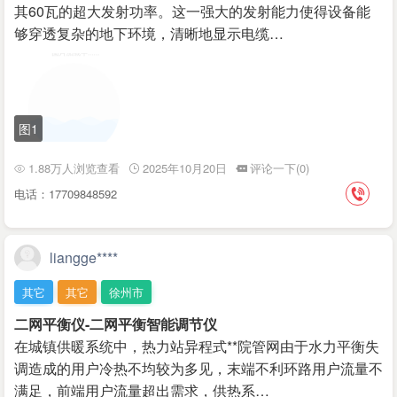
其60瓦的超大发射功率。这一强大的发射能力使得设备能
够穿透复杂的地下环境，清晰地显示电缆…
图1
1.88万人浏览查看
2025年10月20日
评论一下(0)
电话：17709848592
liangge****
其它
其它
徐州市
二网平衡仪-二网平衡智能调节仪
在城镇供暖系统中，热力站异程式**院管网由于水力平衡失
调造成的用户冷热不均较为多见，末端不利环路用户流量不
满足，前端用户流量超出需求，供热系…