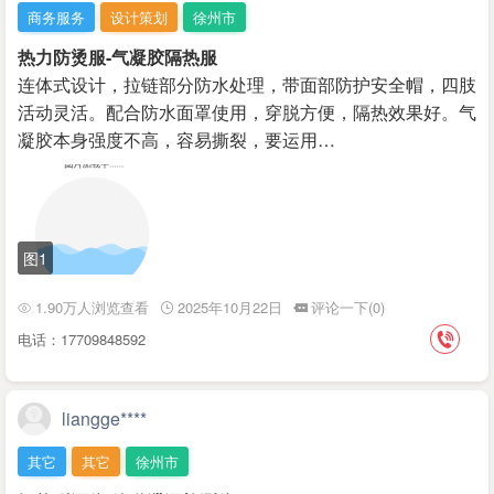
商务服务
设计策划
徐州市
热力防烫服-气凝胶隔热服
连体式设计，拉链部分防水处理，带面部防护安全帽，四肢
活动灵活。配合防水面罩使用，穿脱方便，隔热效果好。气
凝胶本身强度不高，容易撕裂，要运用…
图1
1.90万人浏览查看
2025年10月22日
评论一下(0)
电话：17709848592
liangge****
其它
其它
徐州市