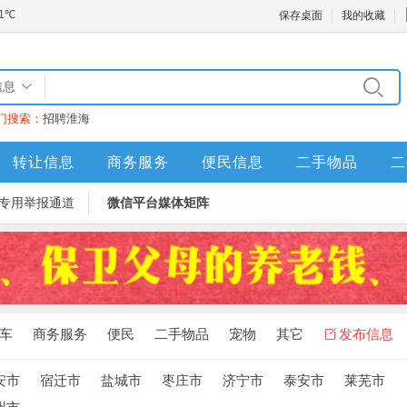
保存桌面
我的收藏
信息
门搜索：
招聘
淮海
转让信息
商务服务
便民信息
二手物品
二
专用举报通道
微信平台媒体矩阵
车
商务服务
便民
二手物品
宠物
其它
发布信息
安市
宿迁市
盐城市
枣庄市
济宁市
泰安市
莱芜市