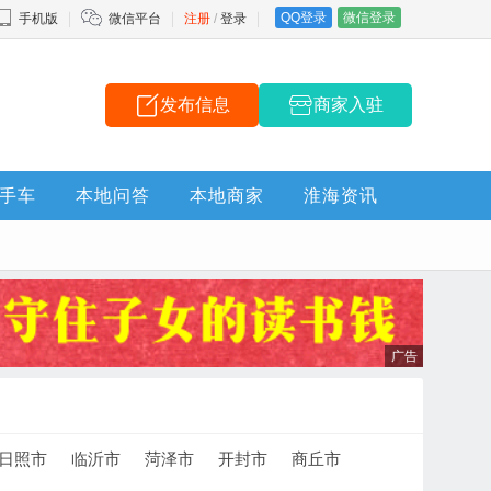
QQ登录
微信登录
手机版
微信平台
注册
/
登录
发布信息
商家入驻
手车
本地问答
本地商家
淮海资讯
日照市
临沂市
菏泽市
开封市
商丘市