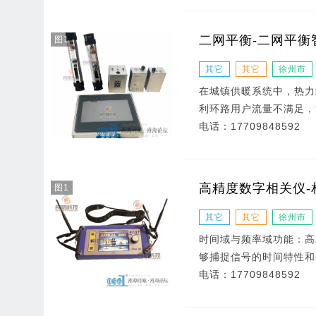
二网平衡-二网平衡
图1
其它
其它
徐州市
在城镇供暖系统中，热力
利环路用户流量不满足，
电话：
17709848592
高精度数字相关仪-
图1
其它
其它
徐州市
时间域与频率域功能：高
够捕捉信号的时间特性和
电话：
17709848592