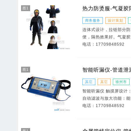
热力防烫服-气凝胶
图1
商务服务
设计策划
连体式设计，拉链部分防
便，隔热效果好。气凝胶
电话：
17709848592
智能听漏仪-管道泄
图1
其它
其它
徐州市
智能听漏仪 触摸屏设计
自动滤波与放大功能：能
电话：
17709848592