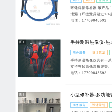
其它
其它
徐州市
环缝焊接修补器 该产品
泄漏（环缝泄露超过1/
电话：
17709848592
手持测温热像仪-热
图1
商务服务
设计策划
手持测温热像仪具有一系
支持整帧高低温报警等。
电话：
17709848592
小型修补器-多功能
图1
商务服务
设计策划