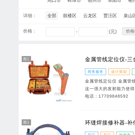
周口市
蚌埠市
宿州市
阜阳市
亳
详细：
全部
鼓楼区
云龙区
贾汪区
泉山
价格：
价格
-
(元)
金属管线定位仪-三
图1
商务服务
设计策划
金属管线定位仪 金属管
这一强大的发射能力使得
电话：
17709848592
环缝焊接修补器-补
图1