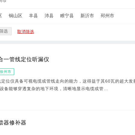
州市
区
铜山区
丰县
沛县
睢宁县
新沂市
邳州市
筛选
取消筛选
合一管线定位听漏仪
徐州市
线定位仪具备可视电缆或管线走向的能力，这得益于其60瓦的超大发
设备能够穿透复杂的地下环境，清晰地显示电缆或管…
偿器修补器